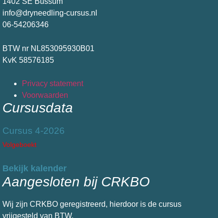
1402 SE Bussum
info@dryneedling-cursus.nl
06-54206346
BTW nr NL853095930B01
KvK 58576185
Privacy statement
Voorwaarden
Cursusdata
Cursus 4-2026
Volgeboekt
Bekijk kalender
Aangesloten bij CRKBO
Wij zijn CRKBO geregistreerd, hierdoor is de cursus
vrijgesteld van BTW.